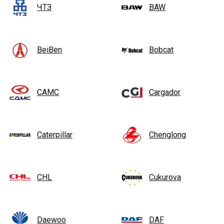
ЧТЗ
BAW
BeiBen
Bobcat
CAMC
Cargador
Caterpillar
Chenglong
CHL
Cukurova
Daewoo
DAF