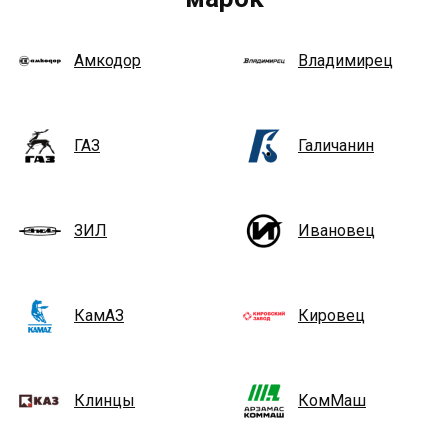
Амкодор
Владимирец
ГАЗ
Галичанин
ЗИЛ
Ивановец
КамАЗ
Кировец
Клинцы
КомМаш