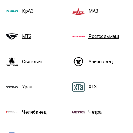
КрАЗ
МАЗ
МТЗ
Ростсельмаш
Святовит
Ульяновец
Урал
ХТЗ
Челябинец
Четра