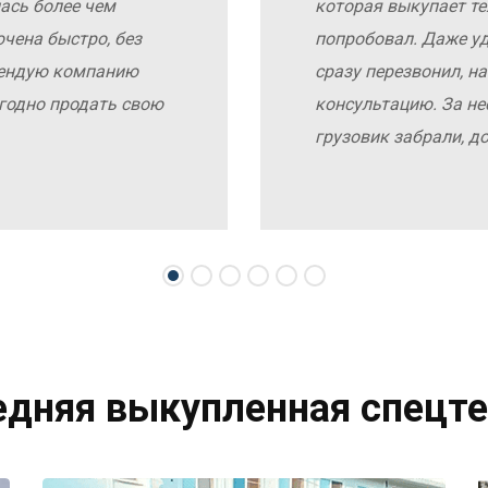
ась более чем
которая выкупает те
чена быстро, без
попробовал. Даже у
мендую компанию
сразу перезвонил, н
выгодно продать свою
консультацию. За не
грузовик забрали, д
едняя выкупленная спецте