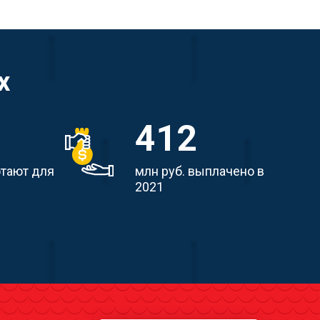
х
412
отают для
млн руб. выплачено в
2021