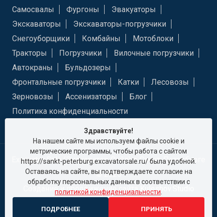
Самосвалы
Фургоны
Эвакуаторы
Экскаваторы
Экскаваторы-погрузчики
Снегоуборщики
Комбайны
Мотоблоки
Тракторы
Погрузчики
Вилочные погрузчики
Автокраны
Бульдозеры
Фронтальные погрузчики
Катки
Лесовозы
Зерновозы
Ассенизаторы
Блог
Политика конфиденциальности
Здравствуйте!
На нашем сайте мы используем файлы cookie и
метрические программы, чтобы работа с сайтом
Excavator Sale (Экскаватор Сейл) в Санкт-Петербурге
https://sankt-peterburg.excavatorsale.ru/ была удобной.
Оставаясь на сайте, вы подтверждаете согласие на
© 2026
обработку персональных данных в соответствии с
Создание и продвижение сайта
Kuleshov.Studio
политикой конфиденциальности
.
ИНН: 9721067022 КПП: 771501001 ОГРН:
ПОДРОБНЕЕ
ПРИНЯТЬ