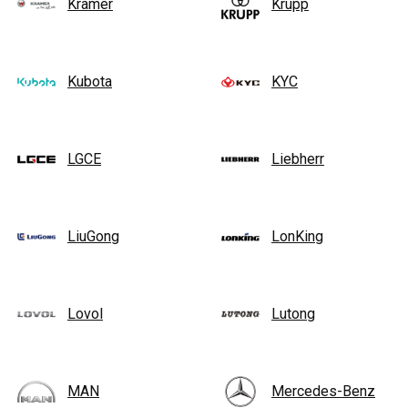
Kramer
Krupp
Kubota
KYC
LGCE
Liebherr
LiuGong
LonKing
Lovol
Lutong
MAN
Mercedes-Benz