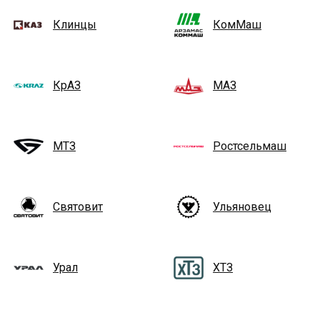
Клинцы
КомМаш
КрАЗ
МАЗ
МТЗ
Ростсельмаш
Святовит
Ульяновец
Урал
ХТЗ