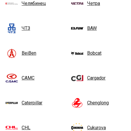
Челябинец
Четра
ЧТЗ
BAW
BeiBen
Bobcat
CAMC
Cargador
Caterpillar
Chenglong
CHL
Cukurova