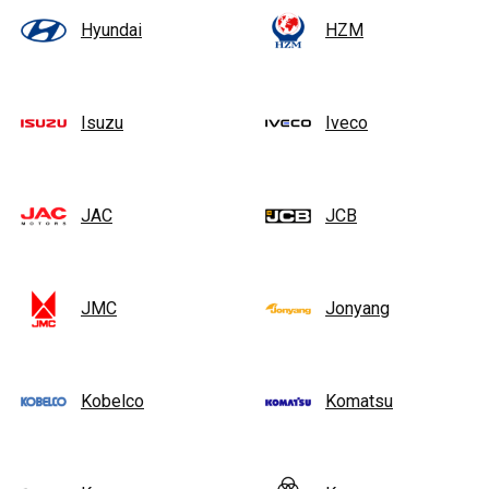
Hyundai
HZM
Isuzu
Iveco
JAC
JCB
JMC
Jonyang
Kobelco
Komatsu