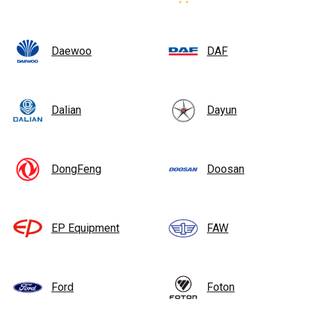
Daewoo
DAF
Dalian
Dayun
DongFeng
Doosan
EP Equipment
FAW
Ford
Foton