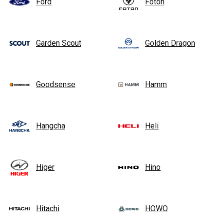
Ford
Foton
Garden Scout
Golden Dragon
Goodsense
Hamm
Hangcha
Heli
Higer
Hino
Hitachi
HOWO