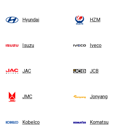
Hyundai
HZM
Isuzu
Iveco
JAC
JCB
JMC
Jonyang
Kobelco
Komatsu