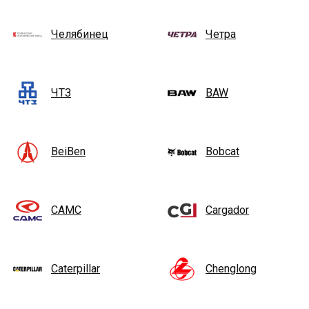
Челябинец
Четра
ЧТЗ
BAW
BeiBen
Bobcat
CAMC
Cargador
Caterpillar
Chenglong