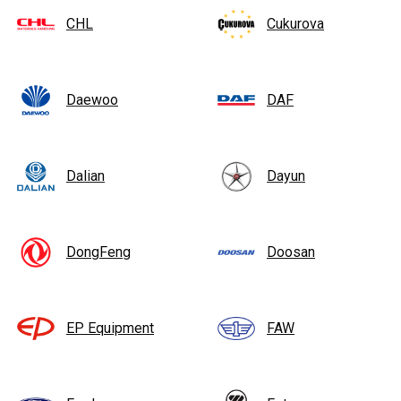
CHL
Cukurova
Daewoo
DAF
Dalian
Dayun
DongFeng
Doosan
EP Equipment
FAW