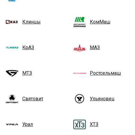
Клинцы
КомМаш
КрАЗ
МАЗ
МТЗ
Ростсельмаш
Святовит
Ульяновец
Урал
ХТЗ