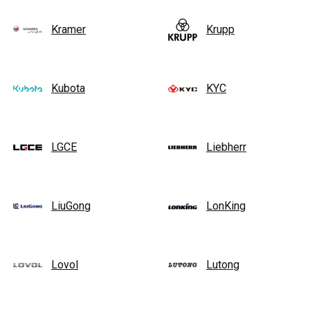
Kramer
Krupp
Kubota
KYC
LGCE
Liebherr
LiuGong
LonKing
Lovol
Lutong