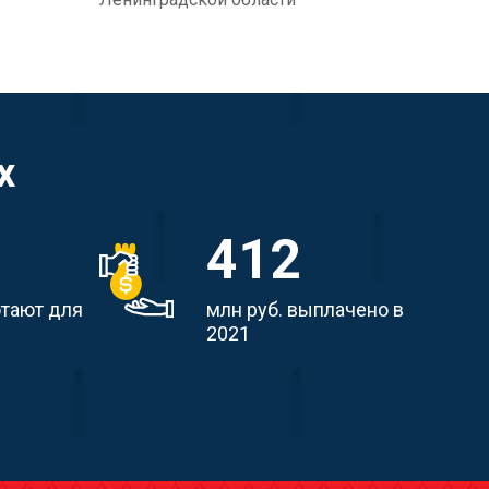
х
412
отают для
млн руб. выплачено в
2021