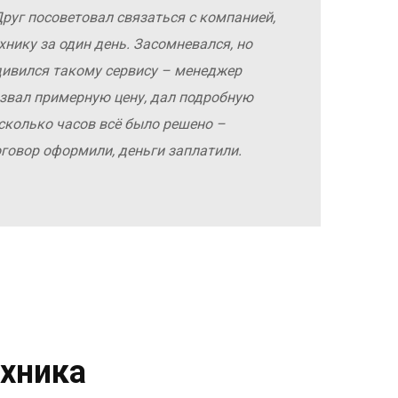
руг посоветовал связаться с компанией,
хнику за один день. Засомневался, но
дивился такому сервису – менеджер
азвал примерную цену, дал подробную
сколько часов всё было решено –
оговор оформили, деньги заплатили.
хника