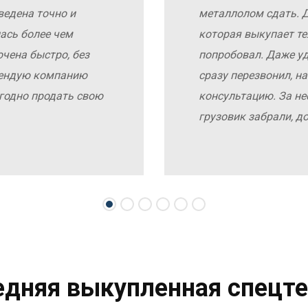
ведена точно и
металлолом сдать. Д
ась более чем
которая выкупает те
чена быстро, без
попробовал. Даже у
мендую компанию
сразу перезвонил, н
выгодно продать свою
консультацию. За не
грузовик забрали, д
едняя выкупленная спецте