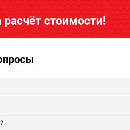
а расчёт стоимости!
опросы
и?