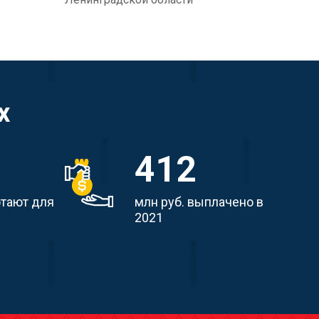
х
412
отают для
млн руб. выплачено в
2021