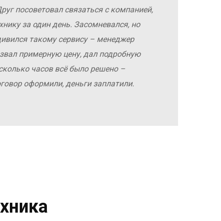
руг посоветовал связаться с компанией,
хнику за один день. Засомневался, но
дивился такому сервису – менеджер
азвал примерную цену, дал подробную
сколько часов всё было решено –
оговор оформили, деньги заплатили.
хника