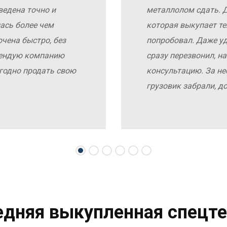
ведена точно и
металлолом сдать. Д
ась более чем
которая выкупает те
чена быстро, без
попробовал. Даже у
мендую компанию
сразу перезвонил, н
выгодно продать свою
консультацию. За не
грузовик забрали, д
едняя выкупленная спецте