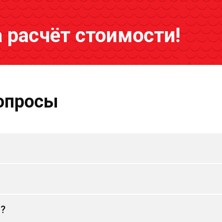
а расчёт стоимости!
опросы
и?