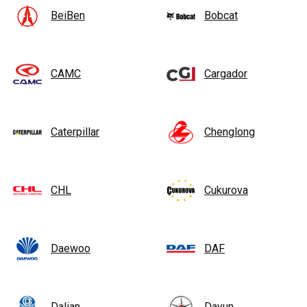
BeiBen
Bobcat
CAMC
Cargador
Caterpillar
Chenglong
CHL
Cukurova
Daewoo
DAF
Dalian
Dayun