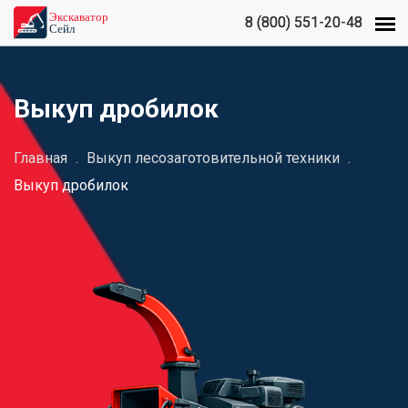
8 (800) 551-20-48
8 (800) 551-20-48
Выкуп дробилок
Главная
.
Выкуп лесозаготовительной техники
.
Выкуп дробилок