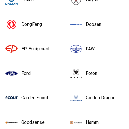
DongFeng
Doosan
EP Equipment
FAW
Ford
Foton
Garden Scout
Golden Dragon
Goodsense
Hamm