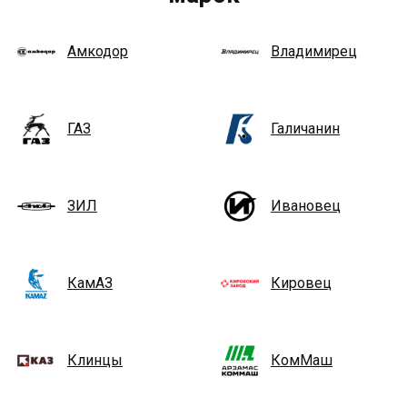
Амкодор
Владимирец
ГАЗ
Галичанин
ЗИЛ
Ивановец
КамАЗ
Кировец
Клинцы
КомМаш