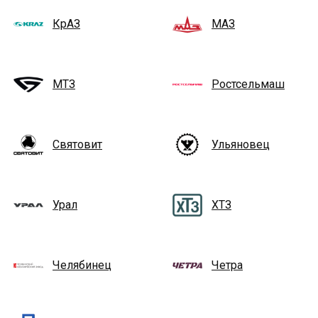
КрАЗ
МАЗ
МТЗ
Ростсельмаш
Святовит
Ульяновец
Урал
ХТЗ
Челябинец
Четра