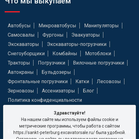
Что мы выкупаем
Автобусы
Микроавтобусы
Манипуляторы
Самосвалы
Фургоны
Эвакуаторы
Экскаваторы
Экскаваторы-погрузчики
Снегоуборщики
Комбайны
Мотоблоки
Тракторы
Погрузчики
Вилочные погрузчики
Автокраны
Бульдозеры
Фронтальные погрузчики
Катки
Лесовозы
Зерновозы
Ассенизаторы
Блог
Политика конфиденциальности
Здравствуйте!
На нашем сайте мы используем файлы cookie и
метрические программы, чтобы работа с сайтом
Excavator Sale (Экскаватор Сейл) в Санкт-Петербурге
https://sankt-peterburg.excavatorsale.ru/ была удобной.