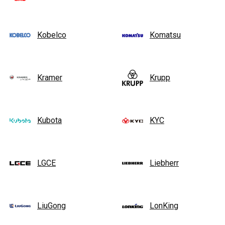
Kobelco
Komatsu
Kramer
Krupp
Kubota
KYC
LGCE
Liebherr
LiuGong
LonKing