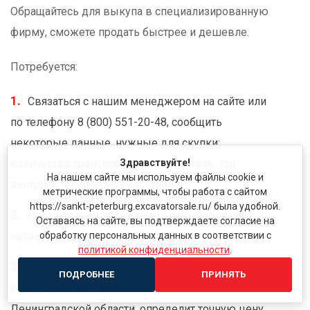
Обращайтесь для выкупа в специализированную
фирму, сможете продать быстрее и дешевле.
Потребуется:
Связаться с нашим менеджером на сайте или
по телефону 8 (800) 551-20-48, сообщить
некоторые данные, нужные для скупки:
количество транспорта, производитель, год
Здравствуйте!
На нашем сайте мы используем файлы cookie и
выпуска, техническое состояние.
метрические программы, чтобы работа с сайтом
https://sankt-peterburg.excavatorsale.ru/ была удобной.
На основании этих данных наш сотрудник
Оставаясь на сайте, вы подтверждаете согласие на
назовёт примерную стоимость.
обработку персональных данных в соответствии с
политикой конфиденциальности
.
Технический эксперт произведёт бесплатный
ПОДРОБНЕЕ
ПРИНЯТЬ
осмотр, он приедет на место стоянки по всей
Ленинградской области, определит точную цену.