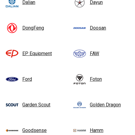
Dalian
Dayun
DongFeng
Doosan
EP Equipment
FAW
Ford
Foton
Garden Scout
Golden Dragon
Goodsense
Hamm