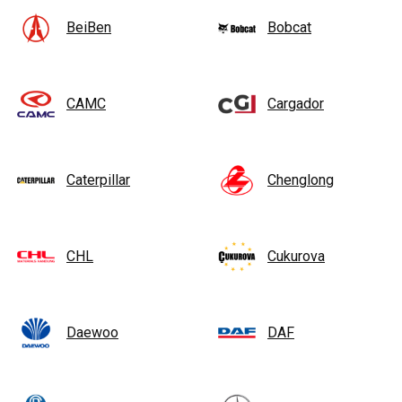
BeiBen
Bobcat
CAMC
Cargador
Caterpillar
Chenglong
CHL
Cukurova
Daewoo
DAF